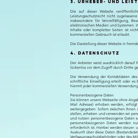
3. Urheber- und Lei
Die auf dieser Website veröffentli
Leistungsschutzrecht nicht zugelassen
insbesondere für Vervielfältigung, B
elektronischen Medien und Systemen. Inh
Inhalte oder kompletter Seiten ist nic
kommerziellen Gebrauch ist erlaubt.
Die Darstellung dieser Website in fremden 
4. Datenschutz
Der Anbieter weist ausdrücklich darauf 
lückenlos vor dem Zugriff durch Dritte g
Die Verwendung der Kontaktdaten des 
schriftliche Einwilligung erteilt oder
hiermit jeder kommerziellen Verwendung
Personenbezogene Daten
Sie können unsere Webseite ohne Angab
Mail Adresse) erhoben werden, erfolgt 
weitergegeben. Sofern zwischen Ihnen un
stellen, erheben und verwenden wir pers
und nutzen personenbezogene Daten sow
personenbezogenen Daten werden nur s
erforderlich ist. Hierbei werden steuer-
Auskunft über diese Daten (Bestandsdate
Verfassungsschutzbehörden oder des Mili