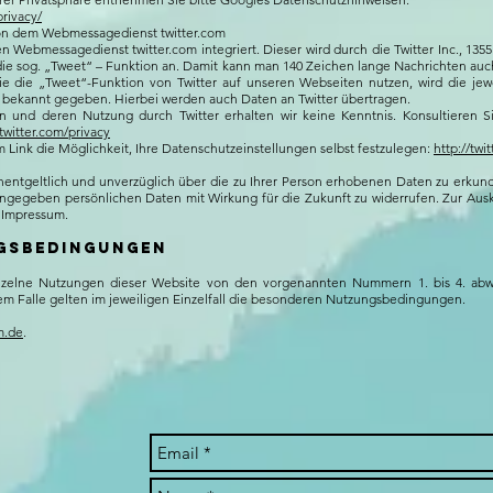
privacy/
von dem Webmessagedienst twitter.com
Webmessagedienst twitter.com integriert. Dieser wird durch die Twitter Inc., 1355
et die sog. „Tweet“ – Funktion an. Damit kann man 140 Zeichen lange Nachrichten au
ie die „Tweet“-Funktion von Twitter auf unseren Webseiten nutzen, wird die je
ch bekannt gegeben. Hierbei werden auch Daten an Twitter übertragen.
n und deren Nutzung durch Twitter erhalten wir keine Kenntnis. Konsultieren Si
/twitter.com/privacy
 Link die Möglichkeit, Ihre Datenschutzeinstellungen selbst festzulegen:
http://twi
unentgeltlich und unverzüglich über die zu Ihrer Person erhobenen Daten zu erkund
ngegeben persönlichen Daten mit Wirkung für die Zukunft zu widerrufen. Zur Ausku
 Impressum.
ngsbedingungen
zelne Nutzungen dieser Website von den vorgenannten Nummern 1. bis 4. abwe
sem Falle gelten im jeweiligen Einzelfall die besonderen Nutzungsbedingungen.
m.de
.