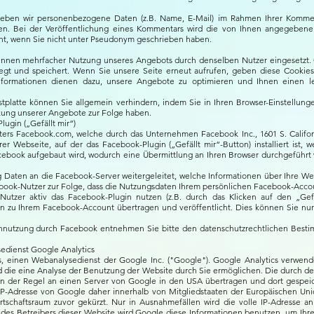
eben wir personenbezogene Daten (z.B. Name, E-Mail) im Rahmen Ihrer Kommen
en. Bei der Veröffentlichung eines Kommentars wird die von Ihnen angegebene 
icht, wenn Sie nicht unter Pseudonym geschrieben haben.
nen mehrfacher Nutzung unseres Angebots durch denselben Nutzer eingesetzt. Co
legt und speichert. Wenn Sie unsere Seite erneut aufrufen, geben diese Cookies
nformationen dienen dazu, unsere Angebote zu optimieren und Ihnen einen l
stplatte können Sie allgemein verhindern, indem Sie in Ihren Browser-Einstellung
kung unserer Angebote zur Folge haben.
ugin („Gefällt mir“)
ters Facebook.com, welche durch das Unternehmen Facebook Inc., 1601 S. Califor
er Webseite, auf der das Facebook-Plugin („Gefällt mir“-Button) installiert ist, 
cebook aufgebaut wird, wodurch eine Übermittlung an Ihren Browser durchgeführt w
 Daten an die Facebook-Server weitergeleitet, welche Informationen über Ihre 
cebook-Nutzer zur Folge, dass die Nutzungsdaten Ihrem persönlichen Facebook-Acc
Nutzer aktiv das Facebook-Plugin nutzen (z.B. durch das Klicken auf den „Ge
n zu Ihrem Facebook-Account übertragen und veröffentlicht. Dies können Sie nur
ennutzung durch Facebook entnehmen Sie bitte den datenschutzrechtlichen Bes
edienst Google Analytics
, einen Webanalysedienst der Google Inc. ("Google"). Google Analytics verwende
die eine Analyse der Benutzung der Website durch Sie ermöglichen. Die durch d
in der Regel an einen Server von Google in den USA übertragen und dort gespeic
e IP-Adresse von Google daher innerhalb von Mitgliedstaaten der Europäischen Un
schaftsraum zuvor gekürzt. Nur in Ausnahmefällen wird die volle IP-Adresse a
g des Betreibers dieser Website wird Google diese Informationen benutzen, um Ih