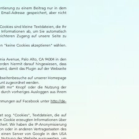
tierung zu einem Beitrag nur in dem
Email-Adresse gespeichert, aber nicht
okies sind kleine Textdateien, die Ihr
 Informationen ab, um Sie automatisch
eichteren Zugang auf unsere Seite zu
en "keine Cookies akzeptieren" wählen.
nia Avenue, Palo Alto, CA 94304 in den
werden hiermit darauf hingewiesen, dass
ird, damit das Plugin auf der Webseite
Webseitenbesuche auf unserer Homepage
ount zugeordnet werden.
fällt mir“ Knopf oder die Nutzung der
 durch vorheriges Ausloggen aus Ihrem
timmungen auf Facebook unter
http://de-
t sog. "Cookies", Textdateien, die auf
en Cookie erzeugten Informationen über
hert. Wir haben die IP-Anonymisierung
ion oder in anderen Vertragsstaaten des
n einen Server von Google in den USA
re Nutzung der Website auszuwerten, um