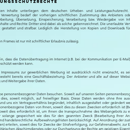
stungsschutzrechte
chten Inhalte unterliegen dem deutschen Urheber- und Leistungsschutzrech
e Verwertung bedarf der vorherigen schriftlichen Zustimmung des Anbieters oder
earbeitung, Übersetzung, Einspeicherung, Verarbeitung bzw. Wiedergabe von 
alte und Rechte Dritter sind dabei als solche gekennzeichnet. Die unerlaubte Ver
ht gestattet und strafbar. Lediglich die Herstellung von Kopien und Downloads fü
Frames ist nur mit schriftlicher Erlaubnis zulässig.
hin, dass die Datenübertragung im Internet (z.B. bei der Kommunikation per E-Mail
eschützt werden kann.
Impressums zur gewerblichen Werbung ist ausdrücklich nicht erwünscht, es sei
 es besteht bereits eine Geschäftsbeziehung. Der Anbieter und alle auf dieser We
 und Weitergabe ihrer Daten.
e personenbezogener Daten besuchen. Soweit auf unseren Seiten personenbezoge
dies, soweit möglich, auf freiwilliger Basis. Diese Daten werden ohne Ihre au
d uns ein Vertragsverhältnis begründet, inhaltlich ausgestaltet oder geändert w
onenbezogene Daten von Ihnen, soweit dies zu diesen Zwecken erforderlich ist (B
eit dies erforderlich ist, um Ihnen die Inanspruchnahme des Webangebots zu e
olange gespeichert wie dies für den geannten Zweck (Bearbeitung Ihrer Anf
 und handelsrechtliche Aufbewahrungsfristen berücksichtigt. Auf Anordnung der zust
n) erteilen, soweit dies für Zwecke der Strafverfolgung, zur Gefahrenabwehr, zur 
tärischen Abschirmdienstes oder zur Durchsetzung der Rechte am geistigen Eigentum