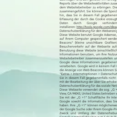
Reports über die Websiteaktivitäten zu
dem Websitebetreiber zu erbringen. Di
zusammengeführt. Sie können die Speich
hin, dass Sie in diesem Fall gegebene
Erfassung der durch das Cookie erzeugt
Daten durch Google verhinder
installieren:
http://tools.google.com/dlp
Datenschutzerklärung für den Webanzei
Diese Website benutzt Google Adsense, 
auf Ihrem Computer gespeichert werde
Beacons" (kleine unsichtbare Grafi
Besucherverkehr auf der Webseite au
Benutzung diese Website (einschließlic
Informationen benutzen, um Ihre Nutzun
Websitebetreiber zusammenzustellen u
Google diese Informationen gegebenenfa
verarbeiten. Google wird in keinem Fall
die Anzeige von Web Beacons können Sie 
"Extras > Internetoptionen > Datenschutz
Sie in diesem Fall gegebenenfalls nicht
mit der Bearbeitung der über Sie erhob
Datenschutzerklärung für das soziale Ne
Diese Webseite verwendet die sog. „G +
View, CA 94043, United States betrieben 
Sie mit der „G +1“ Schaltfläche Ihr In
Google sowohl die Information, dass Si
haben. Ihre „G +1“ können möglicherwei
der Google Suche oder Ihrem Google-Pro
Zweck und Umfang der Datenerhebun
Einstellungsmöglichkeiten zum Schutz Ih