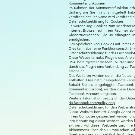
Kommentarfunktionen
Im Rahmen der Kommentarfunktion erh
Umfang wie Sie ihn uns mitgeteilt hab
veröffentlicht. Ihr Name wird veröffentl
Datenschutzerklärung für Cookies
Es werden sog. Cookies zum Wiedererken
Internet-Browser auf Ihrem Rechner ab
wiederzuerkennen. Die so erlangten I
ermöglichen.
Das Speichern von Cookies auf Ihrer Fe
Dies kann aber eine Funktionseinschrän
Datenschutzerklärung für das Facebook-Pl
Diese Webseite nutzt Plugins des Anbie
USA bereitgestellt werden. Nutzer unser
durch das Plugin eine Verbindung zu Fa
erscheint.
Des Weiteren werden durch die Nutzung
enthalten. Dies hat für eingeloggte Fa
Sobald Sie als eingeloggter Facebook-
Kommentarfunktion), werden diese Date
Facebook-Account umgehen.
Weitere Information bezüglich der Dat
de.facebook.com/policy.php
.
Datenschutzerklärung für den Webanalys
Diese Website benutzt Google Analytics
Ihrem Computer gespeichert werden und 
Ihre Benutzung dieser Website werden 
aktiviert. Auf dieser Webseite wird Ihr
Abkommens über den Europäischen Wirt
übertragen und dort gekürzt. Im Auftra