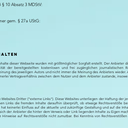
ß § 10 Absatz 3 MDStV:
mer gem. § 27a UStG:
halten
nhalte dieser Webseite wurden mit größtmöglicher Sorgfalt erstellt. Der Anbieter
ität der bereitgestellten kostenlosen und frei zugänglichen journalistischen
nung des jeweiligen Autors und nicht immer die Meinung des Anbieters wieder. A
nerlei Vertragsverhältnis zwischen dem Nutzer und dem Anbieter zustande, insowe
Websites Dritter ("externe Links"). Diese Websites unterliegen der Haftung der jew
nen Links die fremden Inhalte daraufhin überprüft, ob etwaige Rechtsverstöße b
 hat keinerlei Einfluss auf die aktuelle und zukünftige Gestaltung und auf die In
sich der Anbieter die hinter dem Verweis oder Link liegenden Inhalte zu Eigen mac
te Hinweise auf Rechtsverstöße nicht zumutbar. Bei Kenntnis von Rechtsverstößen