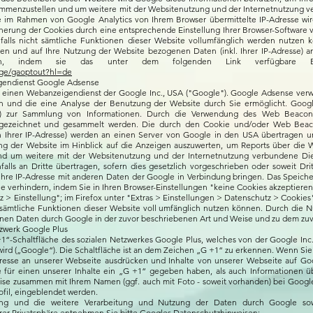
sammenzustellen und um weitere mit der Websitenutzung und der Internetnutzung
e im Rahmen von Google Analytics von Ihrem Browser übermittelte IP-Adresse wi
erung der Cookies durch eine entsprechende Einstellung Ihrer Browser-Software ve
nfalls nicht sämtliche Funktionen dieser Website vollumfänglich werden nutzen 
en und auf Ihre Nutzung der Website bezogenen Daten (inkl. Ihrer IP-Adresse) a
n, indem sie das unter dem folgenden Link verfügbare Brow
age/gaoptout?hl=de
gendienst Google Adsense
einen Webanzeigendienst der Google Inc., USA ("Google"). Google Adsense verwe
n und die eine Analyse der Benutzung der Website durch Sie ermöglicht. Goo
ken) zur Sammlung von Informationen. Durch die Verwendung des Web Beacon
fgezeichnet und gesammelt werden. Die durch den Cookie und/oder Web Beaco
h Ihrer IP-Adresse) werden an einen Server von Google in den USA übertragen u
g der Website im Hinblick auf die Anzeigen auszuwerten, um Reports über die W
nd um weitere mit der Websitenutzung und der Internetnutzung verbundene Dien
lls an Dritte übertragen, sofern dies gesetzlich vorgeschrieben oder soweit Dr
 Ihre IP-Adresse mit anderen Daten der Google in Verbindung bringen. Das Speiche
verhindern, indem Sie in Ihren Browser-Einstellungen "keine Cookies akzeptieren
 > Einstellung"; im Firefox unter "Extras > Einstellungen > Datenschutz > Cookies")
 sämtliche Funktionen dieser Website voll umfänglich nutzen können. Durch die N
enen Daten durch Google in der zuvor beschriebenen Art und Weise und zu dem zu
tzwerk Google Plus
1“-Schaltfläche des sozialen Netzwerkes Google Plus, welches von der Google Inc
wird („Google“). Die Schaltfläche ist an dem Zeichen „G +1“ zu erkennen. Wenn Sie 
teresse an unserer Webseite ausdrücken und Inhalte von unserer Webseite auf Goog
e für einen unserer Inhalte ein „G +1“ gegeben haben, als auch Informationen ü
se zusammen mit Ihrem Namen (ggf. auch mit Foto - soweit vorhanden) bei Google
fil, eingeblendet werden.
g und die weitere Verarbeitung und Nutzung der Daten durch Google sowi
rer Privatsphäre entnehmen Sie bitte Googles Datenschutzhinweisen: