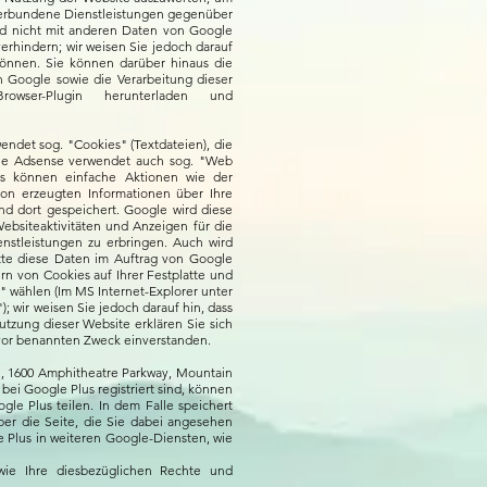
 verbundene Dienstleistungen gegenüber
rd nicht mit anderen Daten von Google
rhindern; wir weisen Sie jedoch darauf
können. Sie können darüber hinaus die
n Google sowie die Verarbeitung dieser
ser-Plugin herunterladen und
ndet sog. "Cookies" (Textdateien), die
gle Adsense verwendet auch sog. "Web
s können einfache Aktionen wie der
n erzeugten Informationen über Ihre
nd dort gespeichert. Google wird diese
ebsiteaktivitäten und Anzeigen für die
stleistungen zu erbringen. Auch wird
itte diese Daten im Auftrag von Google
rn von Cookies auf Ihrer Festplatte und
" wählen (Im MS Internet-Explorer unter
; wir weisen Sie jedoch darauf hin, dass
utzung dieser Website erklären Sie sich
vor benannten Zweck einverstanden.
., 1600 Amphitheatre Parkway, Mountain
bei Google Plus registriert sind, können
le Plus teilen. In dem Falle speichert
ber die Seite, die Sie dabei angesehen
 Plus in weiteren Google-Diensten, wie
e Ihre diesbezüglichen Rechte und